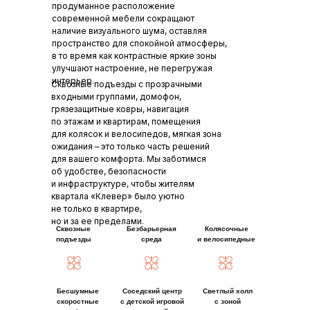
продуманное расположение
современной мебели сокращают
наличие визуального шума, оставляя
пространство для спокойной атмосферы,
в то время как контрастные яркие зоны
улучшают настроение, не перегружая
интерьер.
Сквозные подъезды с прозрачными
входными группами, домофон,
грязезащитные ковры, навигация
по этажам и квартирам, помещения
для колясок и велосипедов, мягкая зона
ожидания – это только часть решений
для вашего комфорта. Мы заботимся
об удобстве, безопасности
и инфраструктуре, чтобы жителям
квартала «Клевер» было уютно
не только в квартире,
но и за ее пределами.
Сквозные
Безбарьерная
Колясочные
подъезды
среда
и велосипедные
Бесшумные
Соседский центр
Светлый холл
скоростные
с детской игровой
с зоной