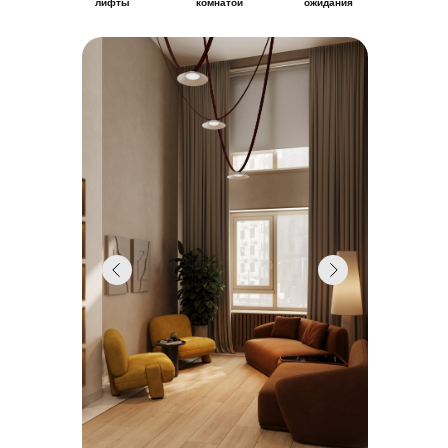
лифты
комнатой
ожидания