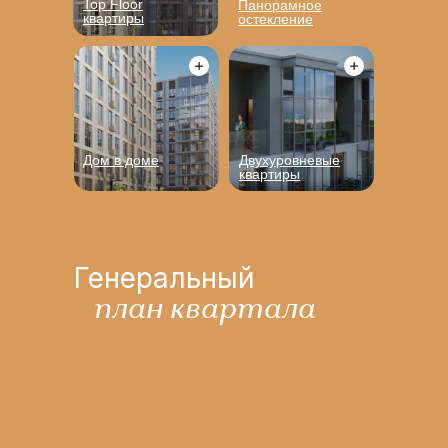
Top Floor
Панорамное
квартиры
остекление
Дом в доме
Двухуровневые
квартиры
Генеральный
план квартала